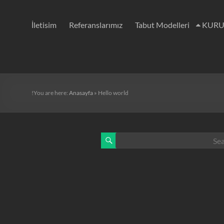
İletisim
Referanslarımız
Tabut Modelleri
KURU
You are here:
Anasayfa
»
Hello world!