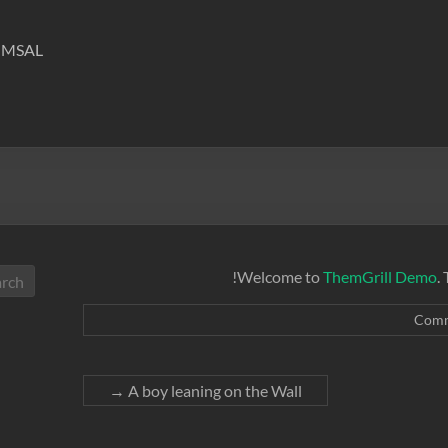
MSAL
Welcome to
ThemGrill Demo
.
→
A boy leaning on the Wall