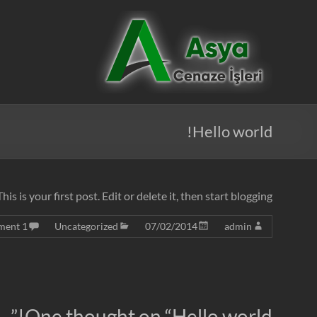
Ski
t
Asya
conten
Cenaze
İşleri
Hello world!
 This is your first post. Edit or delete it, then start blogging!
1 Comment
Uncategorized
07/02/2014
admin
”
One thought on “
Hello world!