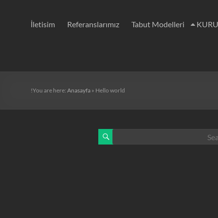
İletisim
Referanslarımız
Tabut Modelleri
KURU
You are here:
Anasayfa
»
Hello world!