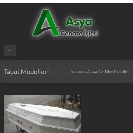
Перейти
к
содержимому
Asya
Меню
Cenaze
İşleri
Tabut Modelleri
Вы здесь:
Anasayfa
»
Tabut Modelleri